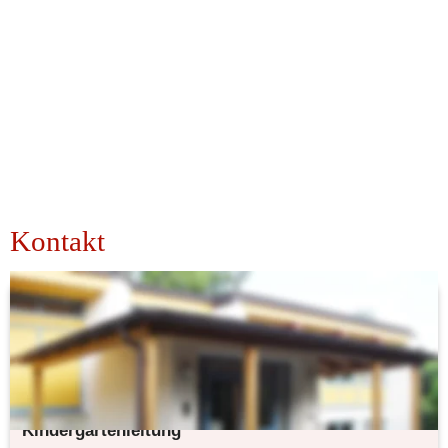
Kontakt
Evangelischer Kindergarten Kunterbunt 
Passau
Weinleitenweg 21
94036 Passau
Kindergartenleitung